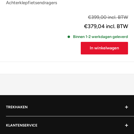
Achterklepfietsendragers
€3
€399,00 incl. BTW
€379,04
incl. BTW
Binnen 1-2 werkdagen geleverd
In winkelwagen
TREKHAKEN
Afneembare trekhaak
KLANTENSERVICE
Vaste trekhaak