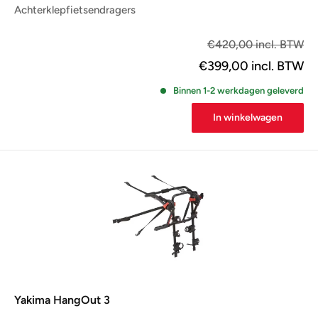
Achterklepfietsendragers
€3
€420,00 incl. BTW
€399,00
incl. BTW
Binnen 1-2 werkdagen geleverd
In winkelwagen
Yakima HangOut 3