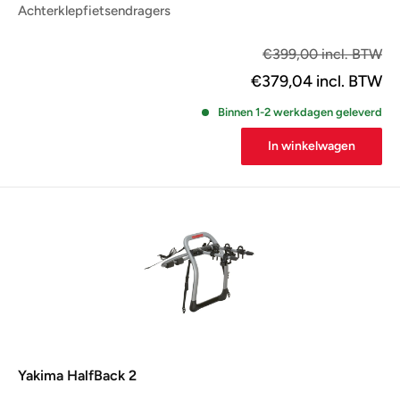
Achterklepfietsendragers
€3
€399,00 incl. BTW
€379,04
incl. BTW
Binnen 1-2 werkdagen geleverd
In winkelwagen
Yakima HalfBack 2