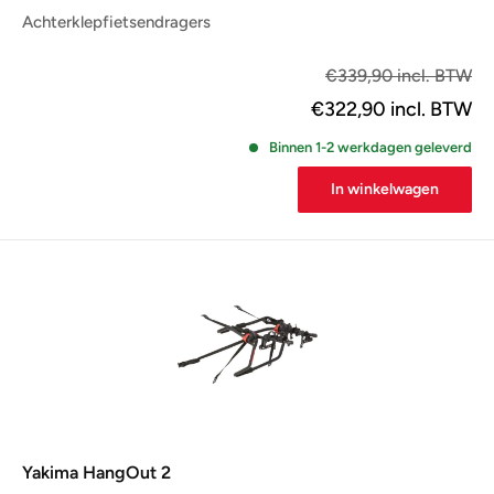
Achterklepfietsendragers
€2
€339,90 incl. BTW
€322,90
incl. BTW
Binnen 1-2 werkdagen geleverd
In winkelwagen
Yakima HangOut 2