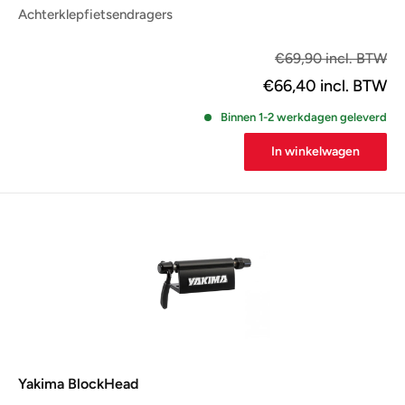
Achterklepfietsendragers
€5
€69,90 incl. BTW
€66,40
incl. BTW
Binnen 1-2 werkdagen geleverd
In winkelwagen
Yakima BlockHead