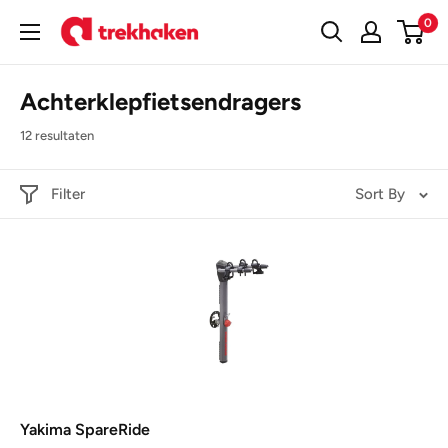
Doorgaan
0
Trekhaken
naar
artikel
Achterklepfietsendragers
12 resultaten
Filter
Sort By
Yakima SpareRide