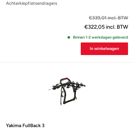
Achterklepfietsendragers
€2
€339,01 incl. BTW
€322,05
incl. BTW
Binnen 1-2 werkdagen geleverd
In winkelwagen
Yakima FullBack 3