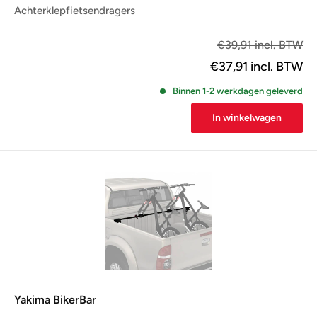
Achterklepfietsendragers
€31
€39,91 incl. BTW
€37,91
incl. BTW
Binnen 1-2 werkdagen geleverd
In winkelwagen
Yakima BikerBar