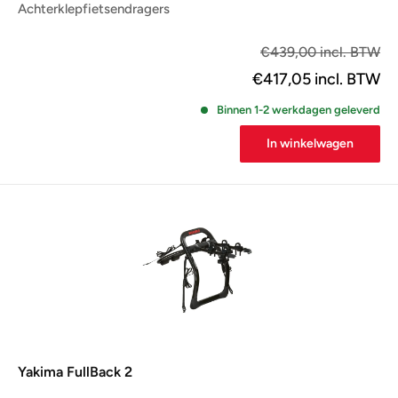
Achterklepfietsendragers
€3
€439,00 incl. BTW
€417,05
incl. BTW
Binnen 1-2 werkdagen geleverd
In winkelwagen
Yakima FullBack 2