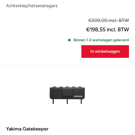
Achterklepfietsendragers
€1
€209,00 incl. BTW
€198,55
incl. BTW
Binnen 1-2 werkdagen geleverd
In winkelwagen
Yakima Gatekeeper