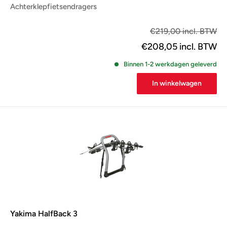
Achterklepfietsendragers
€1
€219,00 incl. BTW
€208,05
incl. BTW
Binnen 1-2 werkdagen geleverd
In winkelwagen
Yakima HalfBack 3