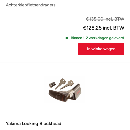
Achterklepfietsendragers
€1
€135,00 incl. BTW
€128,25
incl. BTW
Binnen 1-2 werkdagen geleverd
In winkelwagen
Yakima Locking Blockhead