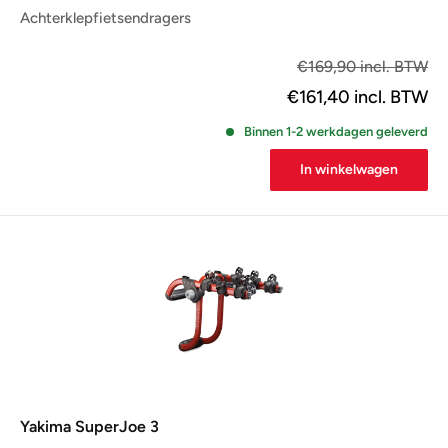
Achterklepfietsendragers
€1
€169,90 incl. BTW
€161,40
incl. BTW
Binnen 1-2 werkdagen geleverd
In winkelwagen
Yakima SuperJoe 3