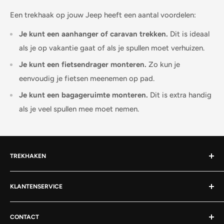
Een trekhaak op jouw
Jeep
heeft een aantal voordelen:
Je kunt een aanhanger of caravan trekken.
Dit is ideaal
als je op vakantie gaat of als je spullen moet verhuizen.
Je kunt een fietsendrager monteren.
Zo kun je
eenvoudig je fietsen meenemen op pad.
Je kunt een bagageruimte monteren.
Dit is extra handig
als je veel spullen mee moet nemen.
TREKHAKEN
Afneembare trekhaak
KLANTENSERVICE
Vaste trekhaak
Over Trekhaken / TowMotive
Wegdraaibare trekhaak
CONTACT
Verzendbeleid
Flenskogel trekhaak