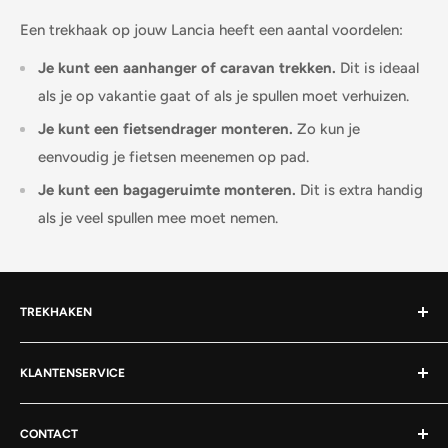
Een trekhaak op jouw
Lancia
heeft een aantal voordelen:
Je kunt een aanhanger of caravan trekken.
Dit is ideaal
als je op vakantie gaat of als je spullen moet verhuizen.
Je kunt een fietsendrager monteren.
Zo kun je
eenvoudig je fietsen meenemen op pad.
Je kunt een bagageruimte monteren.
Dit is extra handig
als je veel spullen mee moet nemen.
TREKHAKEN
Afneembare trekhaak
KLANTENSERVICE
Vaste trekhaak
Over Trekhaken / TowMotive
Wegdraaibare trekhaak
CONTACT
Verzendbeleid
Flenskogel trekhaak