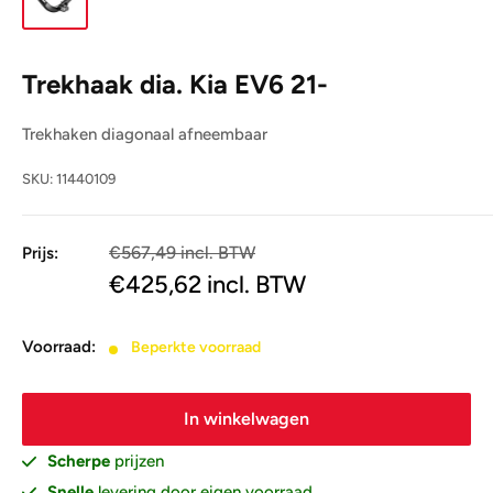
Trekhaak dia. Kia EV6 21-
Trekhaken diagonaal afneembaar
SKU:
11440109
€567,49 incl. BTW
Prijs:
€469,00
€425,62
incl. BTW
Voorraad:
Beperkte voorraad
In winkelwagen
Scherpe
prijzen
Snelle
levering door eigen voorraad