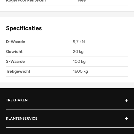
Kogel voor kenteken
Nee
Specificaties
D-Waarde
9,7 kN
Gewicht
20 kg
S-Waarde
100 kg
Trekgewicht
1600 kg
TREKHAKEN
Afneembare trekhaak
KLANTENSERVICE
Vaste trekhaak
Over Trekhaken / TowMotive
Wegdraaibare trekhaak