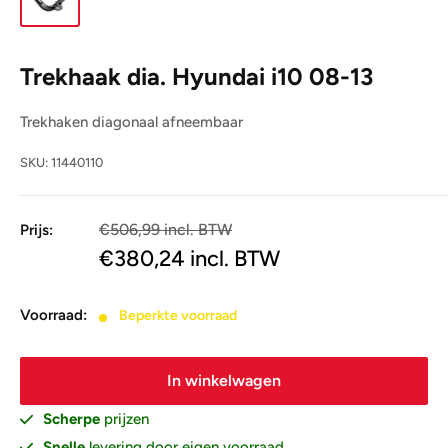
Trekhaak dia. Hyundai i10 08-13
Trekhaken diagonaal afneembaar
SKU:
11440110
€506,99 incl. BTW
Prijs:
€419,00
€380,24
incl. BTW
Voorraad:
Beperkte voorraad
In winkelwagen
Scherpe
prijzen
Snelle
levering door eigen voorraad