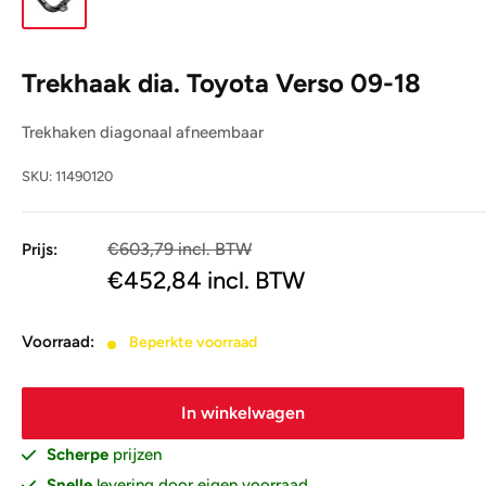
Trekhaak dia. Toyota Verso 09-18
Trekhaken diagonaal afneembaar
SKU:
11490120
€603,79 incl. BTW
Prijs:
€499,00
€452,84
incl. BTW
Voorraad:
Beperkte voorraad
In winkelwagen
Scherpe
prijzen
Snelle
levering door eigen voorraad