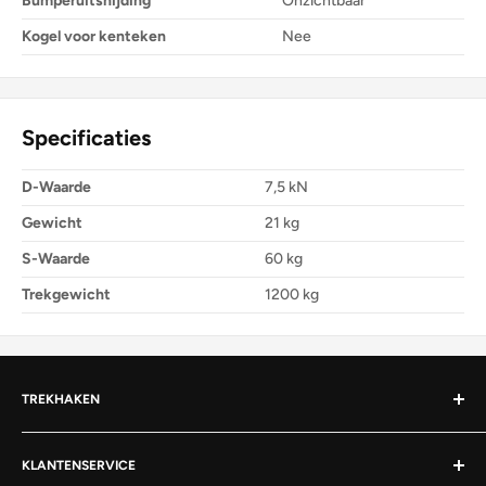
Bumperuitsnijding
Onzichtbaar
Kogel voor kenteken
Nee
Specificaties
D-Waarde
7,5 kN
Gewicht
21 kg
S-Waarde
60 kg
Trekgewicht
1200 kg
TREKHAKEN
Afneembare trekhaak
KLANTENSERVICE
Vaste trekhaak