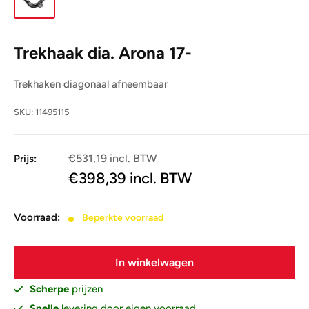
Trekhaak dia. Arona 17-
Trekhaken diagonaal afneembaar
SKU:
11495115
€531,19 incl. BTW
Prijs:
€439,00
€398,39
incl. BTW
Voorraad:
Beperkte voorraad
In winkelwagen
Scherpe
prijzen
Snelle
levering door eigen voorraad