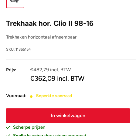
Trekhaak hor. Clio II 98-16
Trekhaken horizontaal afneembaar
SKU:
11365154
€482,79 incl. BTW
Prijs:
€399,00
€362,09
incl. BTW
Voorraad:
Beperkte voorraad
In winkelwagen
Scherpe
prijzen
Snelle
levering door eigen voorraad