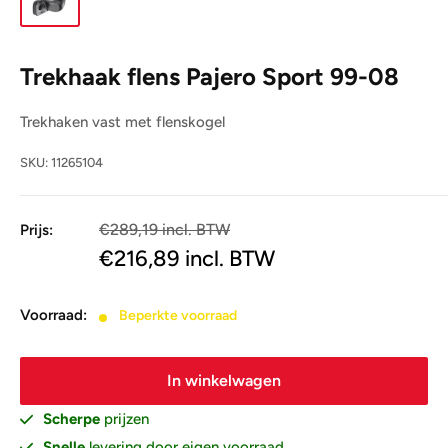
Trekhaak flens Pajero Sport 99-08
Trekhaken vast met flenskogel
SKU:
11265104
€289,19 incl. BTW
Prijs:
€239,00
€216,89
incl. BTW
Voorraad:
Beperkte voorraad
In winkelwagen
Scherpe
prijzen
Snelle
levering door eigen voorraad