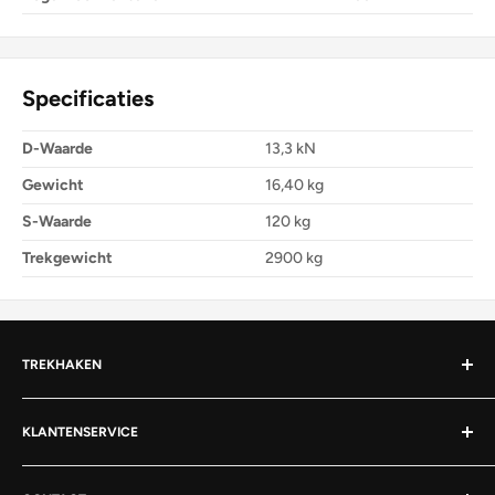
Specificaties
D-Waarde
13,3 kN
Gewicht
16,40 kg
S-Waarde
120 kg
Trekgewicht
2900 kg
TREKHAKEN
Afneembare trekhaak
KLANTENSERVICE
Vaste trekhaak
Over Trekhaken / TowMotive
Wegdraaibare trekhaak