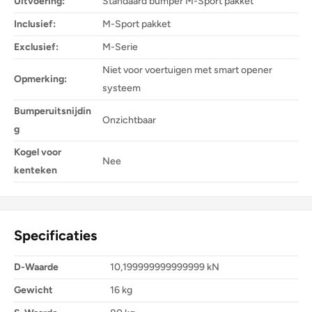
Uitvoering:
Standaard bumper M-Sport pakket
Inclusief:
M-Sport pakket
Exclusief:
M-Serie
Niet voor voertuigen met smart opener
Opmerking:
systeem
Bumperuitsnijdin
Onzichtbaar
g
Kogel voor
Nee
kenteken
Specificaties
D-Waarde
10,199999999999999 kN
Gewicht
16 kg