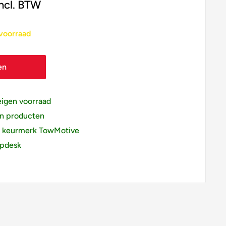
incl. BTW
voorraad
en
eigen voorraad
an producten
a keurmerk TowMotive
pdesk