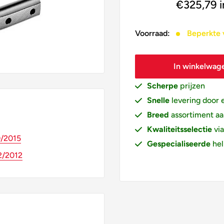
€325,79
Voorraad:
Beperkte 
In winkelwag
Scherpe
prijzen
Snelle
levering door 
Breed
assortiment a
Kwaliteitsselectie
vi
0/2015
Gespecialiseerde
hel
2/2012