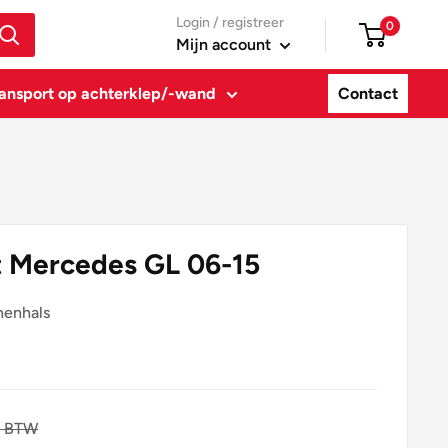
Login / registreer
0
Mijn account
ansport op achterklep/-wand
Contact
t Mercedes GL 06-15
nenhals
. BTW