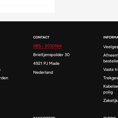
CONTACT
INFORMA
085 - 2030164
Veelges
Brieltjenspolder 30
Afneem
bestell
4921 PJ Made
n
Vaste t
Nederland
rden
Trekgew
Kabelse
polig
Zakelij