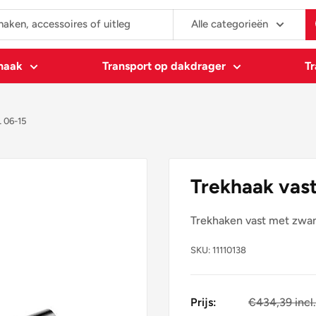
Alle categorieën
khaak
Transport op dakdrager
Tr
 06-15
Trekhaak vas
Trekhaken vast met zwa
SKU:
11110138
Prijs:
€434,39 incl
€359,00