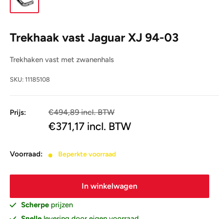
Trekhaak vast Jaguar XJ 94-03
Trekhaken vast met zwanenhals
SKU:
11185108
€494,89 incl. BTW
Prijs:
€409,00
€371,17
incl. BTW
Voorraad:
Beperkte voorraad
In winkelwagen
Scherpe
prijzen
Snelle
levering door eigen voorraad