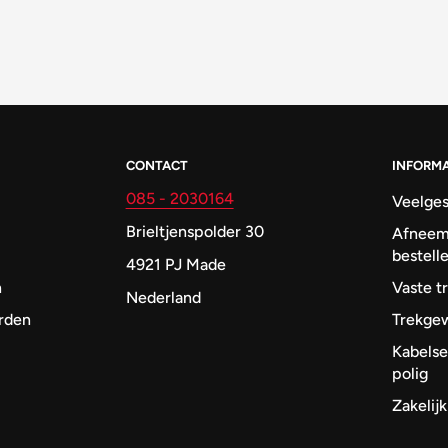
CONTACT
INFORMA
085 - 2030164
Veelges
Brieltjenspolder 30
Afneem
bestell
4921 PJ Made
n
Vaste t
Nederland
rden
Trekgew
Kabelse
polig
Zakelij