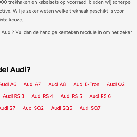
000 trekhaken en kabelsets op voorraad, bieden wij scherpe
tive. Wil je zeker weten welke trekhaak geschikt is voor
iste keuze.
 Audi? Vul dan de handige kenteken module in om het zeker
del Audi?
Audi A6
Audi A7
Audi A8
Audi E-Tron
Audi Q2
Audi RS 3
Audi RS 4
Audi RS 5
Audi RS 6
Audi S7
Audi SQ2
Audi SQ5
Audi SQ7