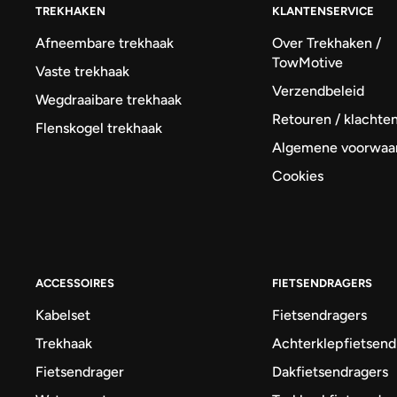
TREKHAKEN
KLANTENSERVICE
Afneembare trekhaak
Over Trekhaken /
TowMotive
Vaste trekhaak
Verzendbeleid
Wegdraaibare trekhaak
Retouren / klachte
Flenskogel trekhaak
Algemene voorwaa
Cookies
ACCESSOIRES
FIETSENDRAGERS
Kabelset
Fietsendragers
Trekhaak
Achterklepfietsend
Fietsendrager
Dakfietsendragers