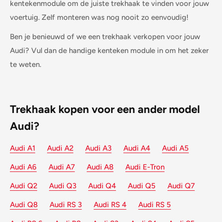
kentekenmodule om de juiste trekhaak te vinden voor jouw
voertuig. Zelf monteren was nog nooit zo eenvoudig!
Ben je benieuwd of we een trekhaak verkopen voor jouw
Audi? Vul dan de handige kenteken module in om het zeker
te weten.
Trekhaak kopen voor een ander model
Audi?
Audi A1
Audi A2
Audi A3
Audi A4
Audi A5
Audi A6
Audi A7
Audi A8
Audi E-Tron
Audi Q2
Audi Q3
Audi Q4
Audi Q5
Audi Q7
Audi Q8
Audi RS 3
Audi RS 4
Audi RS 5