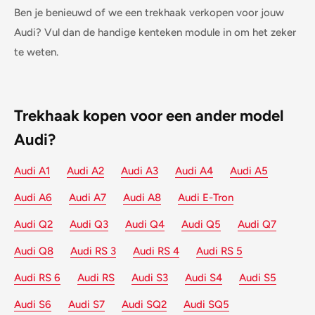
Ben je benieuwd of we een trekhaak verkopen voor jouw
Audi? Vul dan de handige kenteken module in om het zeker
te weten.
Trekhaak kopen voor een ander model
Audi?
Audi A1
Audi A2
Audi A3
Audi A4
Audi A5
Audi A6
Audi A7
Audi A8
Audi E-Tron
Audi Q2
Audi Q3
Audi Q4
Audi Q5
Audi Q7
Audi Q8
Audi RS 3
Audi RS 4
Audi RS 5
Audi RS 6
Audi RS
Audi S3
Audi S4
Audi S5
Audi S6
Audi S7
Audi SQ2
Audi SQ5